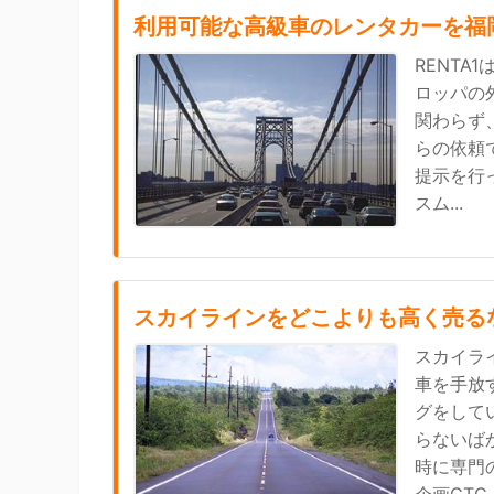
利用可能な高級車のレンタカーを福
RENT
ロッパの
関わらず
らの依頼
提示を行
スム...
スカイラインをどこよりも高く売る
スカイラ
車を手放
グをして
らないば
時に専門