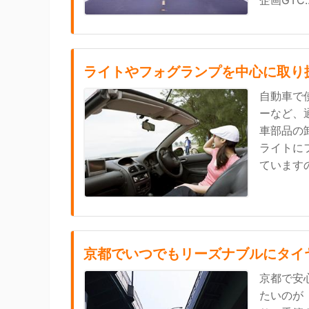
企画GTC..
ライトやフォグランプを中心に取り
自動車で
ーなど、
車部品の卸
ライトに
ています
京都でいつでもリーズナブルにタイ
京都で安
たいのが