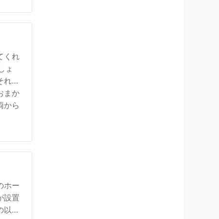
てくれ
しょ
それだ
おまか
両から
のホー
が設置
の以外