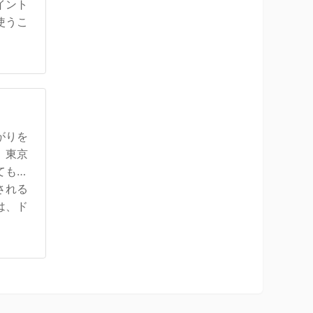
イント
使うこ
がりを
、東京
ても、
される
は、ド