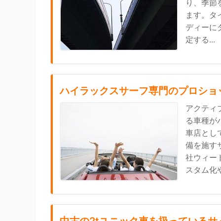
り、季節
ます。タ
ディーに
定する...
ハイラックスサーフ専門のプロショ
アクティ
る車種が
車店とし
備を施す
社ウィー
スタム化や.