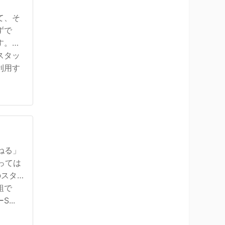
て、そ
ずで
す。そ
スタッ
利用す
ねる」
っては
のスタ
組で
...