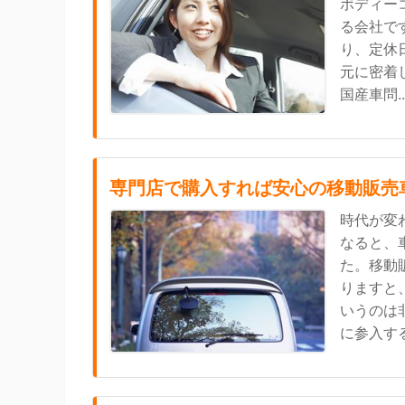
ボディー
る会社で
り、定休
元に密着
国産車問..
専門店で購入すれば安心の移動販売
時代が変
なると、
た。移動
りますと
いうのは
に参入する.