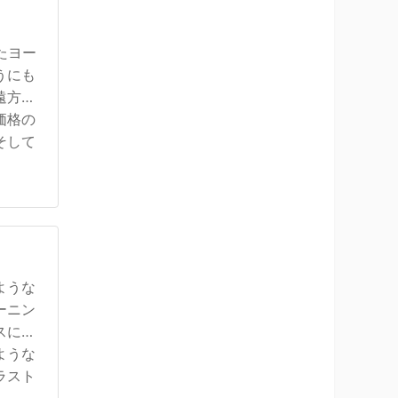
たヨー
うにも
遠方か
価格の
そして
ような
ーニン
スにな
ような
ラスト