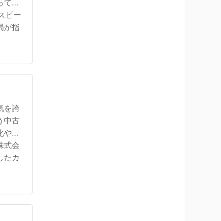
ってい
スピー
局が指
気を誇
う中古
化や整
株式会
したカ