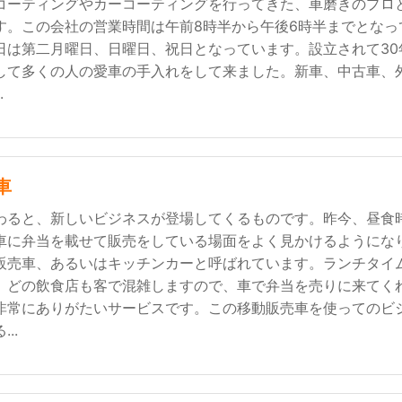
コーティングやカーコーティングを行ってきた、車磨きのプロ
す。この会社の営業時間は午前8時半から午後6時半までとなっ
日は第二月曜日、日曜日、祝日となっています。設立されて30
して多くの人の愛車の手入れをして来ました。新車、中古車、
.
車
わると、新しいビジネスが登場してくるものです。昨今、昼食
車に弁当を載せて販売をしている場面をよく見かけるようにな
販売車、あるいはキッチンカーと呼ばれています。ランチタイ
、どの飲食店も客で混雑しますので、車で弁当を売りに来てく
非常にありがたいサービスです。この移動販売車を使ってのビ
..