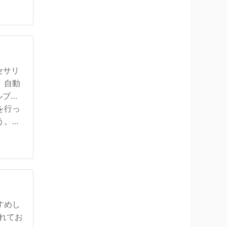
セサリ
。自動
ルブや
を行っ
...
すめし
れてお