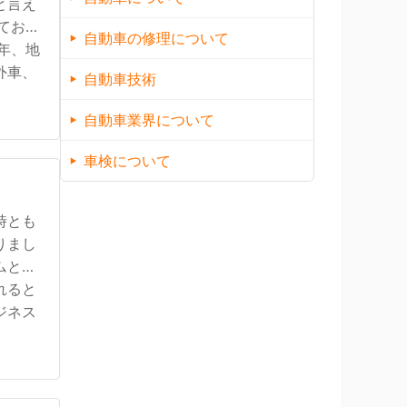
と言え
てお
自動車の修理について
年、地
外車、
自動車技術
自動車業界について
車検について
時とも
りまし
ムとな
れると
ジネス