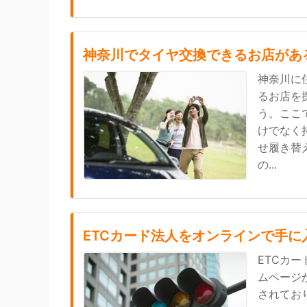
神奈川でタイヤ交換できるお店があ
神奈川に
るお店を探
う。ここ
けでなく
せ履き替
の...
ETCカード法人をオンラインで手に
ETCカ
ムページ
されてお