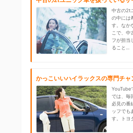
中古の2tユニック車を扱っているサ
中古の2
の中には
す。なか
こで、中
フが担当
ること...
かっこいいハイラックスの専門チャ
YouT
では、毎
必見の番
ッフでも
す。トヨ