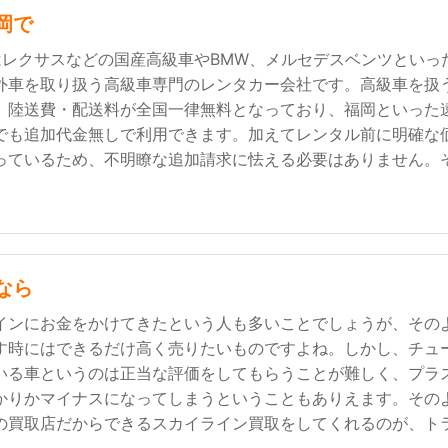
岡で
A1はレクサスなどの国産高級車やBMW、メルセデスベンツといっ
外車を取り扱う高級車専門のレンタカー会社です。高級車を扱
、陸送費・配送料が全国一律無料となっており、福岡といった
でも追加代金無しで利用できます。加えてレンタル前に明確な
っているため、不明瞭な追加請求に怯える必要はありません。
なら
インにお金をかけてきたという人も多いことでしょうが、その
す時にはできるだけ高く売りたいものですよね。しかし、チュ
いる車というのは正当な評価をしてもらうことが難しく、プラ
かりかマイナスになってしまうということもありえます。その
の買取店だからできるスカイライン買取をしてくれるのが、ト